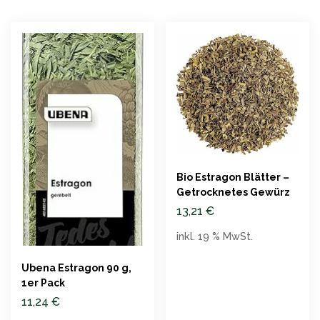
Bio Estragon Blätter –
Getrocknetes Gewürz
13,21
€
inkl. 19 % MwSt.
Ubena Estragon 90 g,
1er Pack
11,24
€