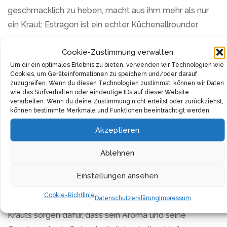
geschmacklich zu heben, macht aus ihm mehr als nur
ein Kraut; Estragon ist ein echter Küchenallrounder.
Für jene, die gern kochen und experimentieren, bietet
Cookie-Zustimmung verwalten
dieses Estragon-Produkt eine hervorragende
Um dir ein optimales Erlebnis zu bieten, verwenden wir Technologien wie
Cookies, um Geräteinformationen zu speichern und/oder darauf
Grundlage. Es lädt dazu ein, traditionelle Rezepte neu
zuzugreifen. Wenn du diesen Technologien zustimmst, können wir Daten
zu interpretieren und eigene Kreationen zu wagen.
wie das Surfverhalten oder eindeutige IDs auf dieser Website
verarbeiten. Wenn du deine Zustimmung nicht erteilst oder zurückziehst,
Seine Charakteristik, die zwischen süßlich und herb
können bestimmte Merkmale und Funktionen beeinträchtigt werden.
changiert, begeistert sowohl Hobbyköche als auch
Akzeptieren
professionelle Kulinarik-Künstler und fordert dazu
heraus, das eigene Geschmacksspektrum zu erweitern.
Ablehnen
Eine Prise dieses Estragons genügt, um deinen
Einstellungen ansehen
Gerichten eine komplexe Geschmacksdimension zu
Cookie-Richtlinie
Datenschutzerklärung
Impressum
verleihen. Die Kultivierung und Verarbeitung dieses
Krauts sorgen dafür, dass sein Aroma und seine