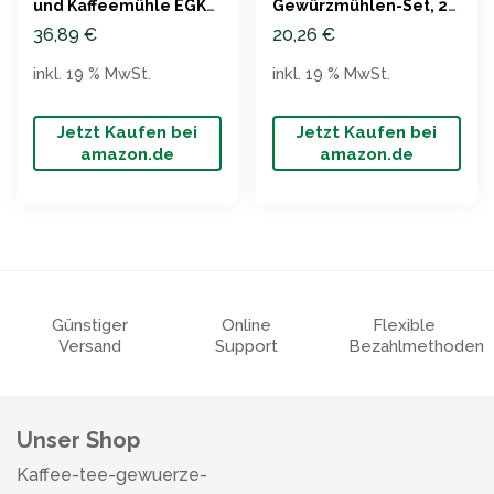
und Kaffeemühle EGK
Gewürzmühlen-Set, 2-
200-2
teilig
36,89
€
20,26
€
inkl. 19 % MwSt.
inkl. 19 % MwSt.
Jetzt Kaufen bei
Jetzt Kaufen bei
amazon.de
amazon.de
Günstiger
Online
Flexible
Versand
Support
Bezahlmethoden
Unser Shop
Kaffee-tee-gewuerze-