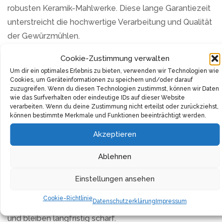
robusten Keramik-Mahlwerke. Diese lange Garantiezeit
unterstreicht die hochwertige Verarbeitung und Qualität
der Gewürzmühlen.
Cookie-Zustimmung verwalten
Die Bedienung ist denkbar einfach: Gewürze einfüllen,
Um dir ein optimales Erlebnis zu bieten, verwenden wir Technologien wie
Mahlgrad nach Wunsch einstellen und frisch mahlen.
Cookies, um Geräteinformationen zu speichern und/oder darauf
Das hochwertige Mahlwerk sorgt für optimale
zuzugreifen. Wenn du diesen Technologien zustimmst, können wir Daten
wie das Surfverhalten oder eindeutige IDs auf dieser Website
Mahlergebnisse.
verarbeiten. Wenn du deine Zustimmung nicht erteilst oder zurückziehst,
können bestimmte Merkmale und Funktionen beeinträchtigt werden.
Die Gewürzmühlen eignen sich für den täglichen
Akzeptieren
Gebrauch in der Küche. Das robuste Keramikmaterial
garantiert eine lange Lebensdauer bei regelmäßiger
Ablehnen
Nutzung.
Einstellungen ansehen
Die Reinigung erfolgt unkompliziert per Hand. Die
Cookie-Richtlinie
Datenschutzerklärung
Impressum
Keramik-Mahlwerke sind resistent gegen Feuchtigkeit
und bleiben langfristig scharf.