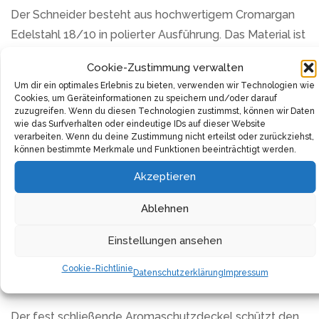
Der Schneider besteht aus hochwertigem Cromargan
Edelstahl 18/10 in polierter Ausführung. Das Material ist
spülmaschinenfest, behält seine Form und erfüllt
Cookie-Zustimmung verwalten
höchste Hygienestandards. Der transparente Behälter
Um dir ein optimales Erlebnis zu bieten, verwenden wir Technologien wie
aus Acrylglas ermöglicht die Kontrolle der Füllmenge.
Cookies, um Geräteinformationen zu speichern und/oder darauf
zuzugreifen. Wenn du diesen Technologien zustimmst, können wir Daten
wie das Surfverhalten oder eindeutige IDs auf dieser Website
Die Edelstahlklingen mit geätzten, scharfen Zähnen
verarbeiten. Wenn du deine Zustimmung nicht erteilst oder zurückziehst,
schneiden präzise statt zu zerdrücken. Für ölhaltige
können bestimmte Merkmale und Funktionen beeinträchtigt werden.
Kräuter wie Knoblauch empfiehlt sich vorheriges
Akzeptieren
Trocknen.
Ablehnen
Das Gerät eignet sich für getrocknete Kräuter und
Einstellungen ansehen
Gewürze wie Chili, Kümmel, Koriander, Fenchelsamen,
Anis, Senfsaat, schwarzen Sesam, Kardamom, Ingwer
Cookie-Richtlinie
Datenschutzerklärung
Impressum
und Thymian.
Der fest schließende Aromaschutzdeckel schützt den