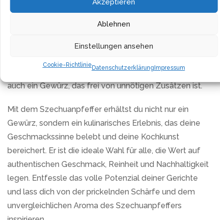
Akzeptieren
Was den Szechuanpfeffer besonders macht, ist nicht
nur sein Geschmack, sondern auch seine Herkunft. Aus
Ablehnen
kontrolliertem Anbau stammend, reflektiert er das
Engagement für Qualität und Umweltbewusstsein.
Einstellungen ansehen
Indem du dieses Produkt wählst, unterstützt du nicht
Cookie-Richtlinie
Datenschutzerklärung
Impressum
nur nachhaltige Anbaumethoden, sondern sicherst dir
auch ein Gewürz, das frei von unnötigen Zusätzen ist.
Mit dem Szechuanpfeffer erhältst du nicht nur ein
Gewürz, sondern ein kulinarisches Erlebnis, das deine
Geschmackssinne belebt und deine Kochkunst
bereichert. Er ist die ideale Wahl für alle, die Wert auf
authentischen Geschmack, Reinheit und Nachhaltigkeit
legen. Entfessle das volle Potenzial deiner Gerichte
und lass dich von der prickelnden Schärfe und dem
unvergleichlichen Aroma des Szechuanpfeffers
inspirieren.