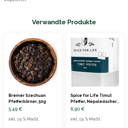
Verwandte Produkte
Bremer Szechuan
Spice for Life Timut
Pfefferkörner, 50g
Pfeffer, Nepalesischer
Szechuan, 60g
5,49
€
6,90
€
inkl. 19 % MwSt.
inkl. 19 % MwSt.