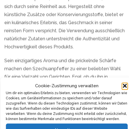
sich durch seine Reinheit aus. Hergestellt ohne
künstliche Zusätze oder Konservierungsstoffe, bietet er
ein kulinarisches Erlebnis, das Geschmack in seiner
reinsten Form verspricht. Die Verwendung ausschließlich
natürlicher Zutaten unterstreicht die Authentizität und
Hochwertigkeit dieses Produkts.
Sein einzigartiges Aroma und die prickelnde Schärfe
machen den Szechuanpfeffer zu einer beliebten Wahl
für eine Vielzahl von Gerichten. Egal, ob du ihn in
klassischen chinesischen Rezepten oder als
Cookie-Zustimmung verwalten
experimentelles Gewürz in deiner eigenen
Um dir ein optimales Erlebnis zu bieten, verwenden wir Technologien wie
Cookies, um Geräteinformationen zu speichern und/oder darauf
Küchenkreation einsetzt, er wird deinen Gerichten eine
zuzugreifen. Wenn du diesen Technologien zustimmst, können wir Daten
unverwechselbare Note verleihen. Seine Vielseitigkeit
wie das Surfverhalten oder eindeutige IDs auf dieser Website
verarbeiten. Wenn du deine Zustimmung nicht erteilst oder zurückziehst,
macht ihn zu einem Muss in jeder Gewürzsammlung.
können bestimmte Merkmale und Funktionen beeinträchtigt werden.