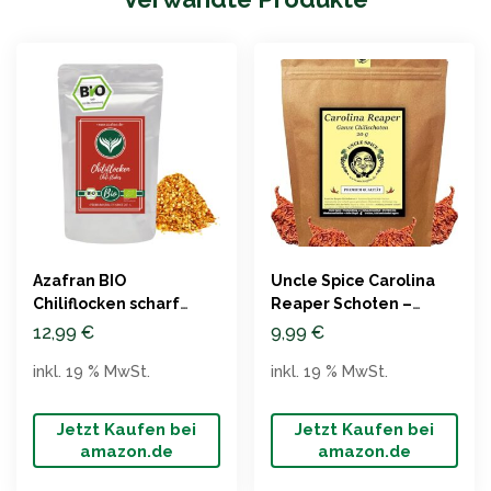
Azafran BIO
Uncle Spice Carolina
Chiliflocken scharf
Reaper Schoten –
250g
EXTREM SCHARF
12,99
€
9,99
€
inkl. 19 % MwSt.
inkl. 19 % MwSt.
Jetzt Kaufen bei
Jetzt Kaufen bei
amazon.de
amazon.de