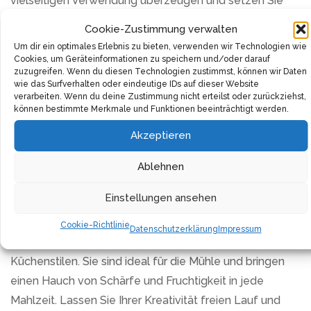
vielseitigen Verwendung überzeugen und setzen Sie
einen echten Akzent in Ihren Speisen.
Cookie-Zustimmung verwalten
Um dir ein optimales Erlebnis zu bieten, verwenden wir Technologien wie
Wenn Sie auf der Suche nach scharfen und
Cookies, um Geräteinformationen zu speichern und/oder darauf
aromatischen BIO-Chilischoten sind, dann sind unsere
zuzugreifen. Wenn du diesen Technologien zustimmst, können wir Daten
wie das Surfverhalten oder eindeutige IDs auf dieser Website
feurigen Schoten die richtige Wahl. Diese Schoten
verarbeiten. Wenn du deine Zustimmung nicht erteilst oder zurückziehst,
können bestimmte Merkmale und Funktionen beeinträchtigt werden.
eignen sich besonders gut für indische und asiatische
Rezepte, bereichern aber auch Salate und Suppen.
Akzeptieren
Entdecken Sie das ausgeprägte Aroma dieser
Ablehnen
speziellen Chilischoten und nutzen Sie sie, um Ihre
Gerichte auf ein neues Level zu bringen.
Einstellungen ansehen
Die geschroteten BIO-Chilischoten sind wunderbar
Cookie-Richtlinie
Datenschutzerklärung
Impressum
vielseitig und passen zu jeder Art von Gerichten und
Küchenstilen. Sie sind ideal für die Mühle und bringen
einen Hauch von Schärfe und Fruchtigkeit in jede
Mahlzeit. Lassen Sie Ihrer Kreativität freien Lauf und