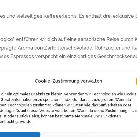
ves und vielseitiges Kaffeeerlebnis. Es enthält drei exklusi
ogico” entführen wir dich auf eine sensorische Reise durch
geprägte Aroma von Zartbitterschokolade, Rohrzucker und K
eses Espressos verspricht ein einzigartiges Geschmackserleb
 Bar Classico”. Diese anspruchsvolle Kaffeezubereitung bes
Cookie-Zustimmung verwalten
nach der Triestiner Art geröstet werden. Die dunkle Röstung 
dir ein optimales Erlebnis zu bieten, verwenden wir Technologien wie Cookie
 Seine milde Säure lässt sich auch in Cappuccino oder Latte
Geräteinformationen zu speichern und/oder darauf zuzugreifen. Wenn du
sen Technologien zustimmst, können wir Daten wie das Surfverhalten oder
deutige IDs auf dieser Website verarbeiten. Wenn du deine Zustimmung nicht
ano Espresso Forte”, der nur aus hochwertigen Robustabohn
eilst oder zurückziehst, können bestimmte Merkmale und Funktionen
ischer und kräftiger Espresso erzeugt, der mit feinen Noten
inträchtigt werden.
ser Espresso durch seine dezenten Säurenoten aus und ist d