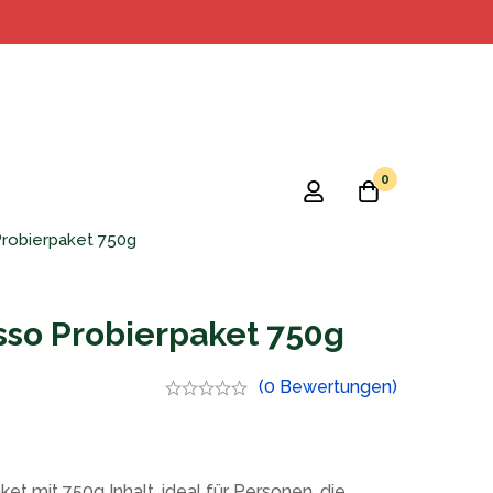
0
robierpaket 750g
so Probierpaket 750g
(0 Bewertungen)
t mit 750g Inhalt, ideal für Personen, die