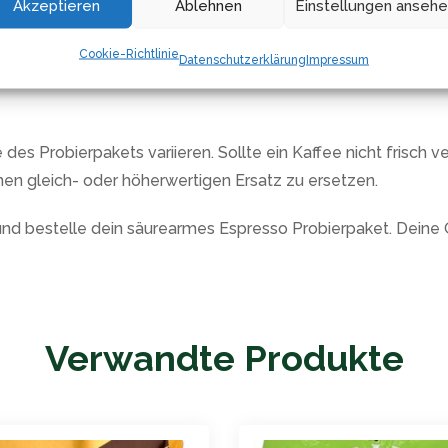
Akzeptieren
Ablehnen
Einstellungen anseh
schen Probiereinheiten von je 250g ganzen Bohnen oder auf W
Cookie-Richtlinie
Datenschutzerklärung
Impressum
r Kaffeeliebhaber, die einen milden Espresso genießen oder 
s Probierpakets variieren. Sollte ein Kaffee nicht frisch ve
nen gleich- oder höherwertigen Ersatz zu ersetzen.
 und bestelle dein säurearmes Espresso Probierpaket. Dei
Verwandte Produkte