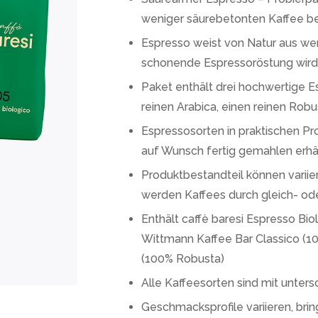
weniger säurebetonten Kaffee 
Espresso weist von Natur aus weni
schonende Espressoröstung wird 
Paket enthält drei hochwertige E
reinen Arabica, einen reinen Robu
Espressosorten in praktischen P
auf Wunsch fertig gemahlen erhäl
Produktbestandteil können variie
werden Kaffees durch gleich- od
Enthält caffè baresi Espresso Bi
Wittmann Kaffee Bar Classico (1
(100% Robusta)
Alle Kaffeesorten sind mit unter
Geschmacksprofile variieren, br