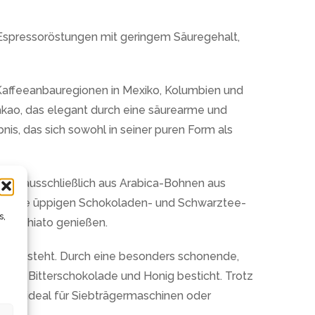
ve Espressoröstungen mit geringem Säuregehalt,
 Kaffeeanbauregionen in Mexiko, Kolumbien und
akao, das elegant durch eine säurearme und
nis, das sich sowohl in seiner puren Form als
teht ausschließlich aus Arabica-Bohnen aus
bringt die üppigen Schokoladen- und Schwarztee-
s,
 Macchiato genießen.
en besteht. Durch eine besonders schonende,
 von Bitterschokolade und Honig besticht. Trotz
aher ideal für Siebträgermaschinen oder