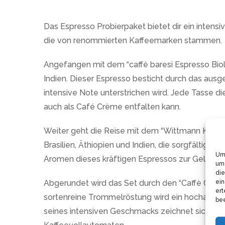
Das Espresso Probierpaket bietet dir ein intensi
die von renommierten Kaffeemarken stammen.
Angefangen mit dem “caffè baresi Espresso Biol
Indien. Dieser Espresso besticht durch das aus
intensive Note unterstrichen wird. Jede Tasse di
auch als Café Crème entfalten kann.
Weiter geht die Reise mit dem “Wittmann Kaffee
Brasilien, Äthiopien und Indien, die sorgfältig 
Um 
Aromen dieses kräftigen Espressos zur Geltung.
um 
die
ein
Abgerundet wird das Set durch den “Caffè Caim
ert
sortenreine Trommelröstung wird ein hocharomat
bee
seines intensiven Geschmacks zeichnet sich die