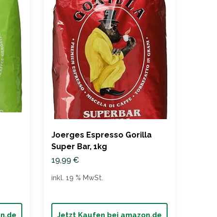
Joerges Espresso Gorilla
TRE 
Super Bar, 1kg
1kg 
19,99
€
46,9
inkl. 19 % MwSt.
inkl. 
on.de
Jetzt Kaufen bei amazon.de
Jet