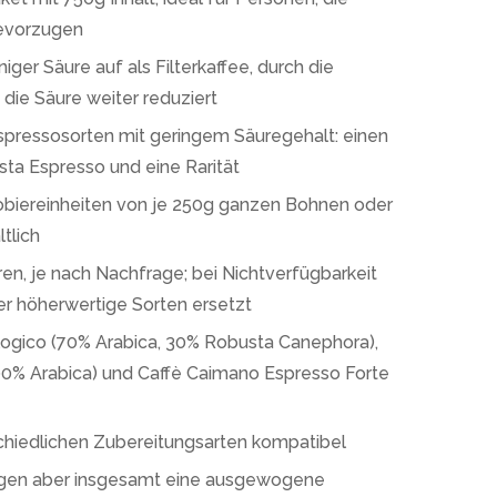
bevorzugen
ger Säure auf als Filterkaffee, durch die
die Säure weiter reduziert
spressosorten mit geringem Säuregehalt: einen
sta Espresso und eine Rarität
robiereinheiten von je 250g ganzen Bohnen oder
tlich
ren, je nach Nachfrage; bei Nichtverfügbarkeit
er höherwertige Sorten ersetzt
ologico (70% Arabica, 30% Robusta Canephora),
00% Arabica) und Caffè Caimano Espresso Forte
schiedlichen Zubereitungsarten kompatibel
ingen aber insgesamt eine ausgewogene