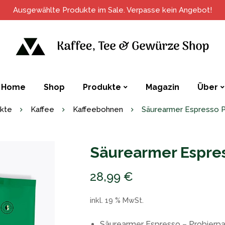
Ausgewählte Produkte im Sale. Verpasse kein Angebot!
Home
Shop
Produkte
Magazin
Über
kte
Kaffee
Kaffeebohnen
Säurearmer Espresso P
Säurearmer Espres
28,99
€
inkl. 19 % MwSt.
Säurearmer Espresso – Probierpake