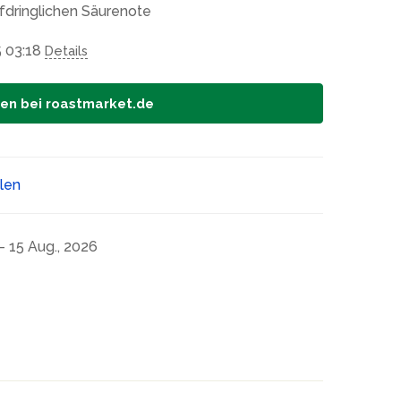
fdringlichen Säurenote
5 03:18
Details
fen bei roastmarket.de
ilen
- 15 Aug., 2026