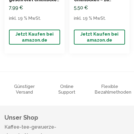
(100g)
Qualität
7,99
€
5,50
€
inkl. 19 % MwSt.
inkl. 19 % MwSt.
Jetzt Kaufen bei
Jetzt Kaufen bei
amazon.de
amazon.de
Günstiger
Online
Flexible
Versand
Support
Bezahlmethoden
Unser Shop
Kaffee-tee-gewuerze-