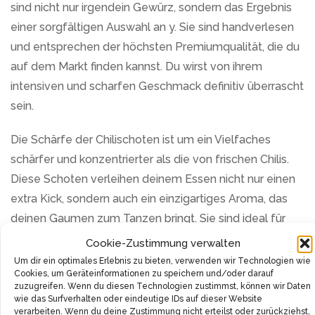
sind nicht nur irgendein Gewürz, sondern das Ergebnis
einer sorgfältigen Auswahl an y. Sie sind handverlesen
und entsprechen der höchsten Premiumqualität, die du
auf dem Markt finden kannst. Du wirst von ihrem
intensiven und scharfen Geschmack definitiv überrascht
sein.
Die Schärfe der Chilischoten ist um ein Vielfaches
schärfer und konzentrierter als die von frischen Chilis.
Diese Schoten verleihen deinem Essen nicht nur einen
extra Kick, sondern auch ein einzigartiges Aroma, das
deinen Gaumen zum Tanzen bringt. Sie sind ideal für
alle Arten von Gerichten, von traditionellen bis hin zu
Cookie-Zustimmung verwalten
exotischen Rezepten. Ihre hitzige Schärfe ist auf jeden
Um dir ein optimales Erlebnis zu bieten, verwenden wir Technologien wie
Cookies, um Geräteinformationen zu speichern und/oder darauf
Fall ein Erlebnis, das du nicht missen möchtest.
zuzugreifen. Wenn du diesen Technologien zustimmst, können wir Daten
wie das Surfverhalten oder eindeutige IDs auf dieser Website
Nicht nur der Geschmack ist einzigartig, sondern auch
verarbeiten. Wenn du deine Zustimmung nicht erteilst oder zurückziehst,