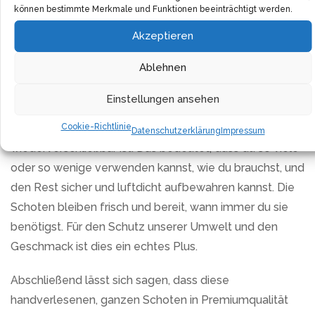
können bestimmte Merkmale und Funktionen beeinträchtigt werden.
die Verpackung. Die Chilischoten kommen in einer
umweltfreundlichen Aromaverpackung, die versiegelt
Akzeptieren
und wiederverschließbar ist. Damit bleiben die Schoten
Ablehnen
nicht nur länger haltbar, sondern behalten auch ihr
intensives Aroma und ihre knackige Konsistenz.
Einstellungen ansehen
Cookie-Richtlinie
Das Beste ist jedoch, dass die Verpackung
Datenschutzerklärung
Impressum
wiederverschließbar ist. Das bedeutet, dass du so viele
oder so wenige verwenden kannst, wie du brauchst, und
den Rest sicher und luftdicht aufbewahren kannst. Die
Schoten bleiben frisch und bereit, wann immer du sie
benötigst. Für den Schutz unserer Umwelt und den
Geschmack ist dies ein echtes Plus.
Abschließend lässt sich sagen, dass diese
handverlesenen, ganzen Schoten in Premiumqualität