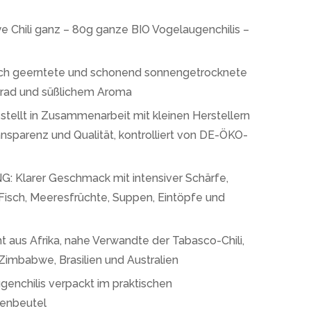
ye Chili ganz – 80g ganze BIO Vogelaugenchilis –
isch geerntete und schonend sonnengetrocknete
grad und süßlichem Aroma
llt in Zusammenarbeit mit kleinen Herstellern
nsparenz und Qualität, kontrolliert von DE-ÖKO-
arer Geschmack mit intensiver Schärfe,
 Fisch, Meeresfrüchte, Suppen, Eintöpfe und
 Afrika, nahe Verwandte der Tabasco-Chili,
Zimbabwe, Brasilien und Australien
chilis verpackt im praktischen
denbeutel