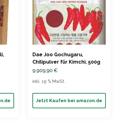
i,
Dae Joo Gochugaru,
Zaub
Chilipulver für Kimchi, 500g
Chili
9.909,90
€
5,50
inkl. 19 % MwSt.
inkl. 
on.de
Jetzt Kaufen bei amazon.de
Jet