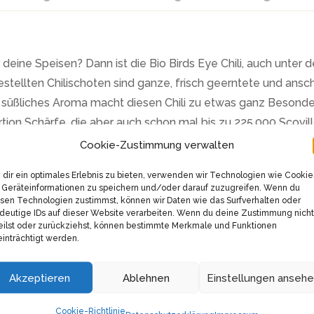
 deine Speisen? Dann ist die Bio Birds Eye Chili, auch unt
gestellten Chilischoten sind ganze, frisch geerntete und a
süßliches Aroma macht diesen Chili zu etwas ganz Besonder
tion Schärfe, die aber auch schon mal bis zu 225.000 Scovill
Cookie-Zustimmung verwalten
ität. Kooperiert wird hier ausschließlich mit kleinen Herst
tigkeit wird großgeschrieben, die Vogelaugenchilis werden 
dir ein optimales Erlebnis zu bieten, verwenden wir Technologien wie Cookie
Geräteinformationen zu speichern und/oder darauf zuzugreifen. Wenn du
hochwertigsten Produkte erhältst. Und das alles überwacht v
sen Technologien zustimmst, können wir Daten wie das Surfverhalten oder
deutige IDs auf dieser Website verarbeiten. Wenn du deine Zustimmung nicht
eilst oder zurückziehst, können bestimmte Merkmale und Funktionen
dlinig und ihre Schärfe intensiv, deutlich und direkt. Sie eign
inträchtigt werden.
öpfen, Schmorgerichten, Hot-Saucen und Geflügel setzt sie 
r zerkleinern. Sei aber vorsichtig beim Dosieren – diese Chi
Akzeptieren
Ablehnen
Einstellungen anseh
a, wo sie auch als Piri-Piri bekannt ist. Sie gelangte durch p
Cookie-Richtlinie