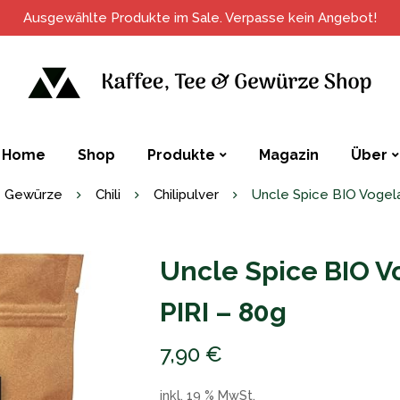
Ausgewählte Produkte im Sale. Verpasse kein Angebot!
Home
Shop
Produkte
Magazin
Über
Gewürze
Chili
Chilipulver
Uncle Spice BIO Vogelau
Uncle Spice BIO V
PIRI – 80g
7,90
€
inkl. 19 % MwSt.