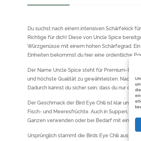
Du suchst nach einem intensiven Schärfekick für
Richtige für dich! Diese von Uncle Spice bereit
Würzgenüsse mit einem hohen Schärfegrad. Ein 
Einheiten bekommst du hier eine ordentliche Por
Der Name Uncle Spice steht für Premium-Bio-Qual
und höchste Qualität zu gewährleisten. Nachhal
Um 
um 
Dadurch kannst du sicher sein, dass du nur die 
die
ein
ert
Der Geschmack der Bird Eye Chili ist klar und gera
bee
Fisch- und Meeresfrüchte. Auch in Suppen, Eint
Ganzen verwenden oder bei Bedarf mit einem Mörse
Ursprünglich stammt die Birds Eye Chili aus Afrik