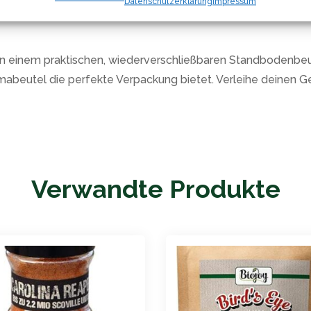
Datenschutzerklärung
Impressum
n und Australien angebaut. Ihr Name rührt von den afrikanis
einem praktischen, wiederverschließbaren Standbodenbeutel g
abeutel die perfekte Verpackung bietet. Verleihe deinen Ger
Verwandte Produkte