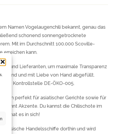
er dem Namen Vogelaugenchili bekannt, genau das
nschließend schonend sonnengetrocknete
em. Mit im Durchschnitt 100.000 Scoville-
e erreichen kann.
ellern und Lieferanten, um maximale Transparenz
schonend und mit Liebe von Hand abgefüllt.
s,
on der Kontrollstelle DE-ÖKO-005.
et sich perfekt für asiatischer Gerichte sowie für
gekonnt Akzente. Du kannst die Chilischote im
li hat es in sich!
en
ortugiesische Handelsschiffe dorthin und wird