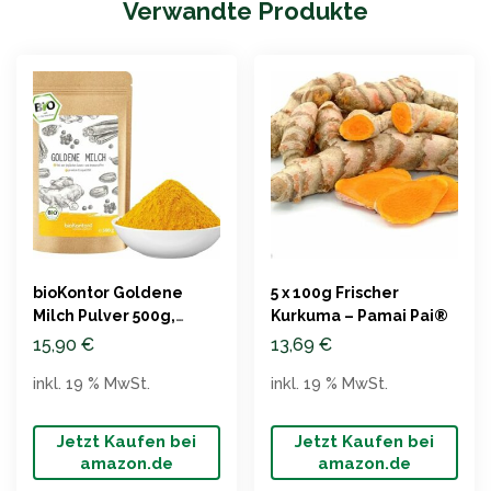
Verwandte Produkte
bioKontor Goldene
5 x 100g Frischer
Milch Pulver 500g,
Kurkuma – Pamai Pai®
natürlich und
15,90
€
13,69
€
zuckerfrei
inkl. 19 % MwSt.
inkl. 19 % MwSt.
Jetzt Kaufen bei
Jetzt Kaufen bei
amazon.de
amazon.de