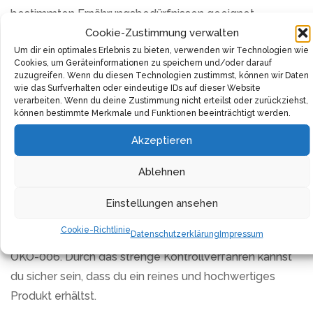
bestimmten Ernährungsbedürfnissen geeignet.
Cookie-Zustimmung verwalten
Kurkuma ist mehr als nur ein Gewürz. Es ist reich an
Um dir ein optimales Erlebnis zu bieten, verwenden wir Technologien wie
Cookies, um Geräteinformationen zu speichern und/oder darauf
Nährstoffen und gesunden Stoffen. Ein Löffel dieses
zuzugreifen. Wenn du diesen Technologien zustimmst, können wir Daten
Kurkuma Pulvers in deinem Smoothie oder deinem
wie das Surfverhalten oder eindeutige IDs auf dieser Website
verarbeiten. Wenn du deine Zustimmung nicht erteilst oder zurückziehst,
Curry kann dazu beitragen, deinem Körper das zu
können bestimmte Merkmale und Funktionen beeinträchtigt werden.
geben, was er braucht. Und das Beste ist, dass es nicht
Akzeptieren
nur gut für dich ist, sondern auch hervorragend
schmeckt.
Ablehnen
Aber nicht nur die Inhaltsstoffe machen dieses Produkt
Einstellungen ansehen
so besonders. Es stammt aus kontrolliert biologischem
Cookie-Richtlinie
Datenschutzerklärung
Impressum
Anbau und trägt das Zertifikat der BIO Kontrollstelle DE-
ÖKO-006. Durch das strenge Kontrollverfahren kannst
du sicher sein, dass du ein reines und hochwertiges
Produkt erhältst.